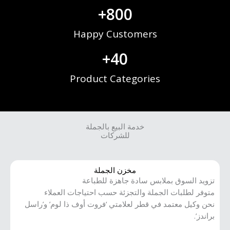
+
800
Happy Customers
+
40
Product Categories
خدمة البيع بالجملة
للشركات
مخزن الجملة
تزويد السوق بملابس سادة جاهزة للطباعة
متوفر لطلبات الجملة والتجزئة حسب احتياجات العملاء
نحن وكيل معتمد في قطر لعلامتي ‘فروت أوف ذا لوم’ و’راسل
براندز’.