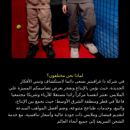
لماذا نحن مختلفون؟
ي شركة ذا غرافيتيز نسعى دائما لاستكشاف وتبني الأفكار
لجديدة، حيث نؤمن بالإبداع ونفخر بعرض تصاميمكم المميزة علي
لملابس. نعتبر انفسنا مركزاً رائدا مستقلا للأزياء وشريكا مجتمعيا
اعلاً في قطر ومنطقة الشرق الأوسط؛ حيث نجمع بين الإنتاج،
البيع، وخدمات طباعج متنوعة، وضم أفضل المواهب المبدعة
تقديم قمصان وملابس ذات جودة عالية وأسعار تنافسية، مع خدمة
لشحن السريعة إلى جميع أنحاء العالم